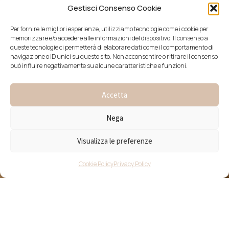
Gestisci Consenso Cookie
Per fornire le migliori esperienze, utilizziamo tecnologie come i cookie per
memorizzare e/o accedere alle informazioni del dispositivo. Il consenso a
queste tecnologie ci permetterà di elaborare dati come il comportamento di
navigazione o ID unici su questo sito. Non acconsentire o ritirare il consenso
può influire negativamente su alcune caratteristiche e funzioni.
Accetta
Nega
Visualizza le preferenze
Cookie Policy
Privacy Policy