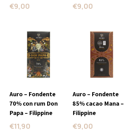
5.00
5.00
€
9,00
€
9,00
su 5
su 5
Auro – Fondente
Auro – Fondente
70% con rum Don
85% cacao Mana –
Papa – Filippine
Filippine
€
11,90
€
9,00