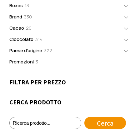
prodotti
13
Boxes
13
prodotti
330
Brand
330
prodotti
20
Cacao
20
prodotti
314
Cioccolato
314
prodotti
322
Paese d'origine
322
prodotti
3
Promozioni
3
prodotti
FILTRA PER PREZZO
CERCA PRODOTTO
Cerca
Cerca