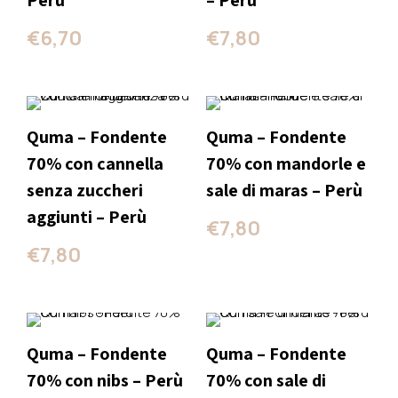
Perù
– Perù
€
6,70
€
7,80
Quma – Fondente
Quma – Fondente
70% con cannella
70% con mandorle e
senza zuccheri
sale di maras – Perù
aggiunti – Perù
€
7,80
€
7,80
Quma – Fondente
Quma – Fondente
70% con nibs – Perù
70% con sale di