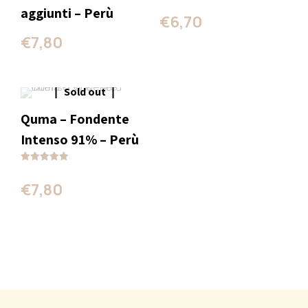
Valutato
aggiunti – Perù
5.00
€
6,70
su 5
€
7,80
Sold out
Quma – Fondente
Intenso 91% – Perù
Valutato
5.00
€
7,80
su 5