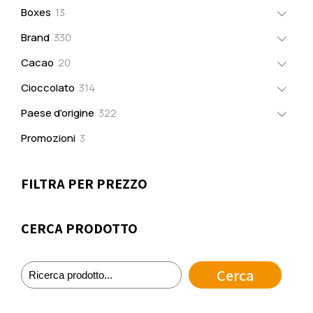
prodotti
13
Boxes
13
prodotti
330
Brand
330
prodotti
20
Cacao
20
prodotti
314
Cioccolato
314
prodotti
322
Paese d'origine
322
prodotti
3
Promozioni
3
prodotti
FILTRA PER PREZZO
CERCA PRODOTTO
Cerca
Cerca