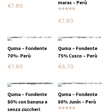
maras – Perù
€
7,80
Valutato
5.00
€
7,80
su 5
Quma – Fondente
Quma – Fondente
70%- Perù
75% Cusco – Perù
€
7,80
€
6,70
Quma – Fondente
Quma – Fondente
80% con banana e
80% Junín – Perù
senza zuccheri