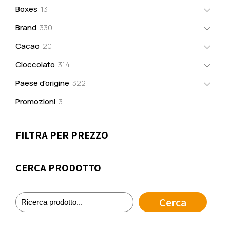
prodotti
13
Boxes
13
prodotti
330
Brand
330
prodotti
20
Cacao
20
prodotti
314
Cioccolato
314
prodotti
322
Paese d'origine
322
prodotti
3
Promozioni
3
prodotti
FILTRA PER PREZZO
CERCA PRODOTTO
Cerca
Cerca