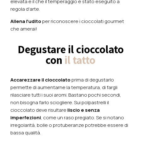
elevata e il che il temperaggio è stato eseguito a
regola d'arte.
Allena l'udito
per riconoscere i cioccolati gourmet
che amerai!
Degustare il cioccolato
con
il tatto
Accarezzare il cioccolato
prima di degustarlo
permette di aumentarne la temperatura, di fargli
rilasciare tutti i suoi aromi. Bastano pochi secondi,
non bisogna farlo sciogliere. Sui polpastrelli il
cioccolato deve risultare
liscio e senza
imperfezioni
, come un raso pregiato. Se si notano
irregolarità, bolle o protuberanze potrebbe essere di
bassa qualità.