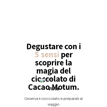
Degustare con i
5 sensi
per
scoprire la
magia del
cioccolato di
Cacao Motum.
Vista
Osserva il cioccolato e preparati al
viaggio