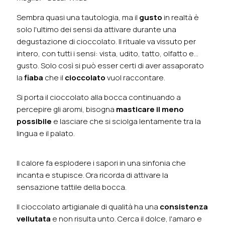
Sembra quasi una tautologia, ma il
gusto
in realtà è
solo l'ultimo dei sensi da attivare durante una
degustazione di cioccolato. Il rituale va vissuto per
intero, con tutti i sensi: vista, udito, tatto, olfatto e...
gusto. Solo così si può esser certi di aver assaporato
la
fiaba
che il
cioccolato
vuol raccontare.
Si porta il cioccolato alla bocca continuando a
percepire gli aromi, bisogna
masticare il meno
possibile
e lasciare che si sciolga lentamente tra la
lingua e il palato.
Il calore fa esplodere i sapori in una sinfonia che
incanta e stupisce. Ora ricorda di attivare la
sensazione tattile della bocca.
Il cioccolato artigianale di qualità ha una
consistenza
vellutata
e non risulta unto. Cerca il dolce, l'amaro e