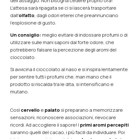
dell'assaggio. Non bisogna cedere proprio ora!
L'attesa sarà ripagata se ci si lascerà trasportare
dall'
olfatto
, dagli odori eterei che preannunciano
l'esplosione di gusto.
Un consiglio:
meglio evitare di indossare profumi o di
utilizzare sulle mani saponi dal forte odore, che
potrebbero falsare la percezione degli aromi del
cioccolato.
Si avvicina il cioccolato al naso e si inspira lentamente
per sentire tutti i profumi che, man mano che il
prodotto si riscalda tra le dita, si intensificano e
mutano.
Così
cervello
e
palato
si preparano a memorizzare
sensazioni, riconoscere associazioni, rievocare
ricordi. Ad accogliere il sapore! I
primi aromi percepiti
saranno quelli del cacao, i più facili da individuare. Poi