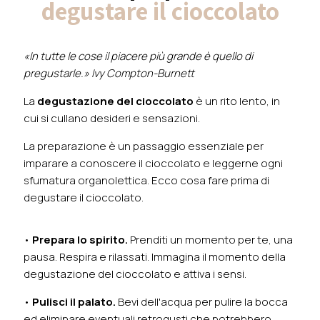
degustare il cioccolato
«In tutte le cose il piacere più grande è quello di
pregustarle.» Ivy Compton-Burnett
La
degustazione del cioccolato
è un rito lento, in
cui si cullano desideri e sensazioni.
La preparazione è un passaggio essenziale per
imparare a conoscere il cioccolato e leggerne ogni
sfumatura organolettica. Ecco cosa fare prima di
degustare il cioccolato.
•
Prepara lo spirito.
Prenditi un momento per te, una
pausa. Respira e rilassati. Immagina il momento della
degustazione del cioccolato e attiva i sensi.
•
Pulisci il palato.
Bevi dell'acqua per pulire la bocca
ed eliminare eventuali retrogusti che potrebbero