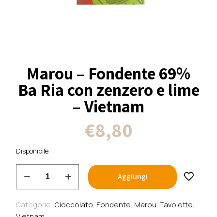
Marou – Fondente 69%
Ba Ria con zenzero e lime
– Vietnam
€
8,80
Disponibile
Marou
Aggiungi
-
Fondente
69%
Categorie:
Cioccolato
,
Fondente
,
Marou
,
Tavolette
,
Ba
Vietnam