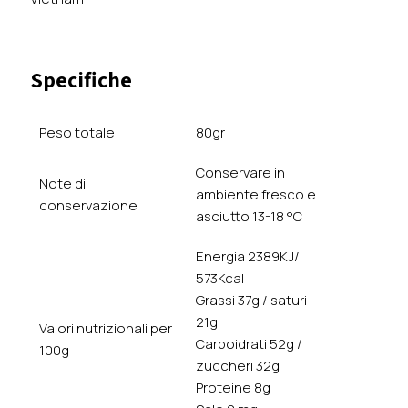
Ria
con
zenzero
Specifiche
e
lime
–
Peso totale
80gr
Vietnam
quantità
Conservare in
Note di
ambiente fresco e
conservazione
asciutto 13-18 °C
Energia 2389KJ/
573Kcal
Grassi 37g / saturi
21g
Valori nutrizionali per
Carboidrati 52g /
100g
zuccheri 32g
Proteine 8g