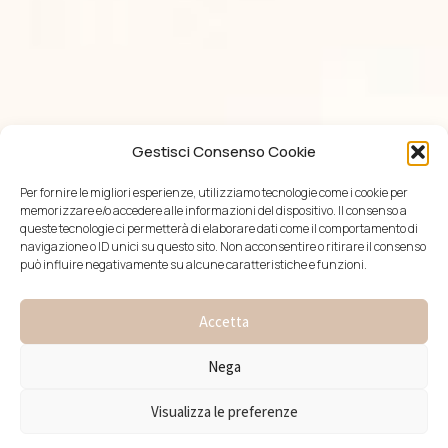
Gestisci Consenso Cookie
Per fornire le migliori esperienze, utilizziamo tecnologie come i cookie per
memorizzare e/o accedere alle informazioni del dispositivo. Il consenso a
queste tecnologie ci permetterà di elaborare dati come il comportamento di
navigazione o ID unici su questo sito. Non acconsentire o ritirare il consenso
può influire negativamente su alcune caratteristiche e funzioni.
Accetta
Nega
Visualizza le preferenze