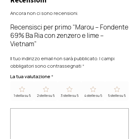
Ancora non ci sono recensioni.
Recensisci per primo “Marou – Fondente
69% Ba Ria con zenzero e lime –
Vietnam”
Il tuo indirizzo email non sarà pubblicato.
I campi
obbligatori sono contrassegnati
*
La tua valutazione
*
1 stella su 5
2 stelle su 5
3 stelle su 5
4 stelle su 5
5 stelle su 5