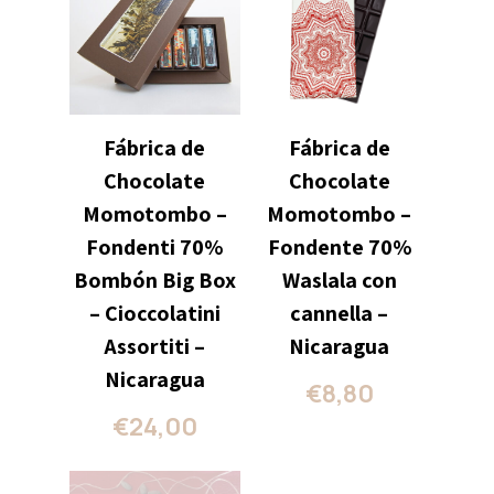
Fábrica de
Fábrica de
Chocolate
Chocolate
Momotombo –
Momotombo –
Fondenti 70%
Fondente 70%
Bombón Big Box
Waslala con
– Cioccolatini
cannella –
Assortiti –
Nicaragua
Nicaragua
€
8,80
€
24,00