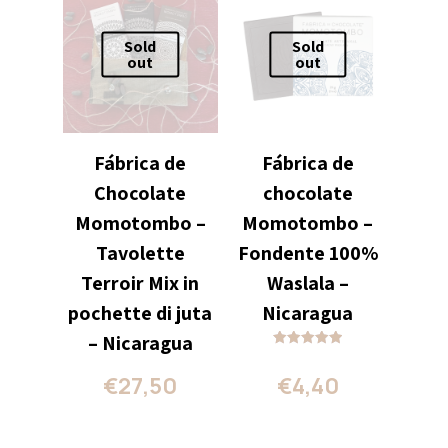
Sold
Sold
out
out
Fábrica de
Fábrica de
Chocolate
chocolate
Momotombo –
Momotombo –
Tavolette
Fondente 100%
Terroir Mix in
Waslala –
pochette di juta
Nicaragua
– Nicaragua
Valutato
5.00
€
4,40
€
27,50
su 5