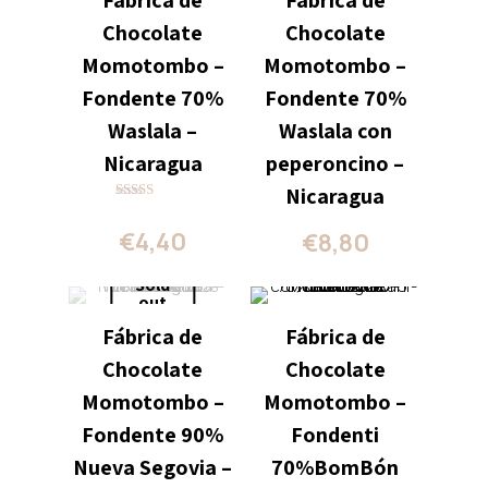
Chocolate
Chocolate
Momotombo –
Momotombo –
Fondente 70%
Fondente 70%
Waslala –
Waslala con
Nicaragua
peperoncino –
Nicaragua
Valutato
4.00
€
4,40
€
8,80
su 5
Sold
out
Fábrica de
Fábrica de
Chocolate
Chocolate
Momotombo –
Momotombo –
Fondente 90%
Fondenti
Nueva Segovia –
70%BomBón