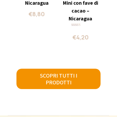
Nicaragua
Mini con fave di
cacao –
€
8,80
Nicaragua
Valutato
5.00
€
4,20
su 5
SCOPRI TUTTI I
PRODOTTI