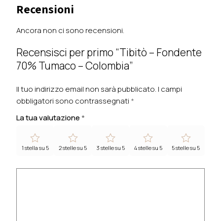
Recensioni
Ancora non ci sono recensioni.
Recensisci per primo “Tibitò – Fondente
70% Tumaco – Colombia”
Il tuo indirizzo email non sarà pubblicato.
I campi
obbligatori sono contrassegnati
*
La tua valutazione
*
1 stella su 5
2 stelle su 5
3 stelle su 5
4 stelle su 5
5 stelle su 5