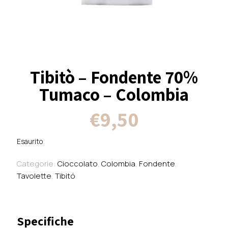
Tibitò – Fondente 70%
Tumaco – Colombia
€
9,50
Esaurito
Categorie:
Cioccolato
,
Colombia
,
Fondente
,
Tavolette
,
Tibitó
Specifiche