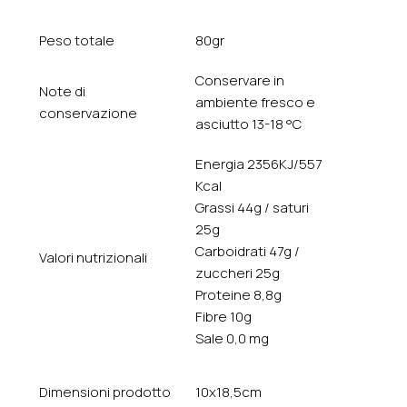
Peso totale
80gr
Conservare in
Note di
ambiente fresco e
conservazione
asciutto 13-18 °C
Energia 2356KJ/557
Kcal
Grassi 44g / saturi
25g
Carboidrati 47g /
Valori nutrizionali
zuccheri 25g
Proteine 8,8g
Fibre 10g
Sale 0,0 mg
Dimensioni prodotto
10x18,5cm