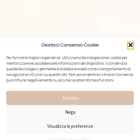
Gestisci Consenso Cookie
Per fornire le migliori esperienze, utilizziamo tecnologie come i cookie per
memorizzare e/o accedere alle informazioni del dispositivo. Il consenso a
queste tecnologie ci permetterà di elaborare dati come il comportamento di
navigazione o ID unici su questo sito. Non acconsentire o ritirare il consenso
può influire negativamente su alcune caratteristiche e funzioni.
Accetta
Nega
Visualizza le preferenze