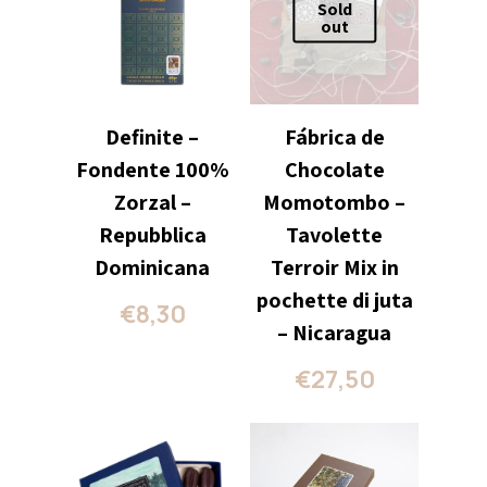
Sold
out
Definite –
Fábrica de
Fondente 100%
Chocolate
Zorzal –
Momotombo –
Repubblica
Tavolette
Dominicana
Terroir Mix in
pochette di juta
€
8,30
– Nicaragua
€
27,50