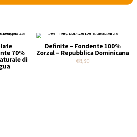
olate
Definite – Fondente 100%
nte 70%
Zorzal – Repubblica Dominicana
aturale di
€
8,30
agua