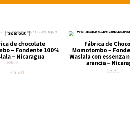
Sold out
rica de chocolate
Fábrica de Choc
bo – Fondente 100%
Momotombo – Fonde
lala – Nicaragua
Waslala con essenza n
arancia – Nicar
Valutato
€
8,80
€
4,40
5.00
su 5