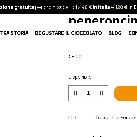
Menakao –
zione gratuita
per ordini superiori a
40 €
in Italia
e
120 €
in 
peperoncin
– Madagas
TRA STORIA
DEGUSTARE IL CIOCCOLATO
BLOG
CO
€
8,00
Disponibile
Menakao
-
Fondente
63%
Categorie:
Cioccolato
,
Fonden
con
peperoncino
''Lingua