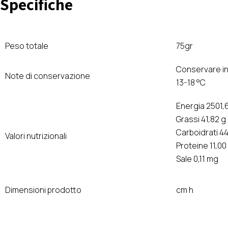
Specifiche
Peso totale
75gr
Conservare in
Note di conservazione
13-18 °C
Energia 2501,6
Grassi 41,82 g 
Carboidrati 44
Valori nutrizionali
Proteine 11,00
Sale 0,11 mg
Dimensioni prodotto
cm h