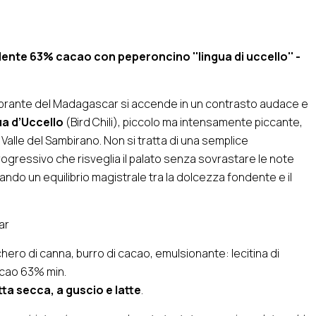
ente 63% cacao con peperoncino ''lingua di uccello'' -
 vibrante del Madagascar si accende in un contrasto audace e
a d’Uccello
(Bird Chili), piccolo ma intensamente piccante,
 Valle del Sambirano. Non si tratta di una semplice
ogressivo che risveglia il palato senza sovrastare le note
ndo un equilibrio magistrale tra la dolcezza fondente e il
ar
ero di canna, burro di cacao, emulsionante: lecitina di
acao 63% min.
ta secca, a guscio e latte
.