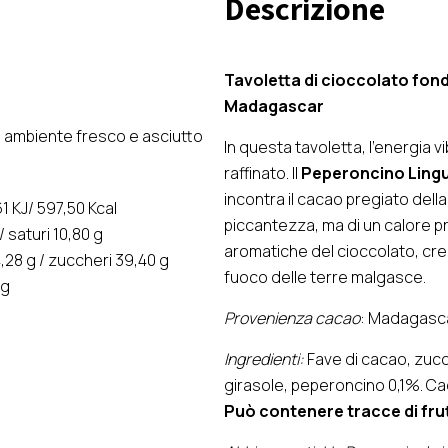
Descrizione
di
Uccello''
-
Tavoletta di cioccolato fond
Madagascar
Madagascar
quantità
 ambiente fresco e asciutto
In questa tavoletta, l’energia
raffinato. Il
Peperoncino Lingu
incontra il cacao pregiato della
1 KJ/ 597,50 Kcal
piccantezza, ma di un calore pr
/ saturi 10,80 g
aromatiche del cioccolato, crea
,28 g / zuccheri 39,40 g
fuoco delle terre malgasce.
 g
Provenienza cacao
: Madagasc
Ingredienti:
Fave di cacao, zucch
girasole, peperoncino 0,1%. C
Può contenere tracce di frut