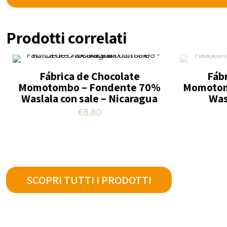
Prodotti correlati
Fábrica de Chocolate
Fáb
Momotombo – Fondente 70%
Momotom
Waslala con sale – Nicaragua
Was
€
8,80
SCOPRI TUTTI I PRODOTTI