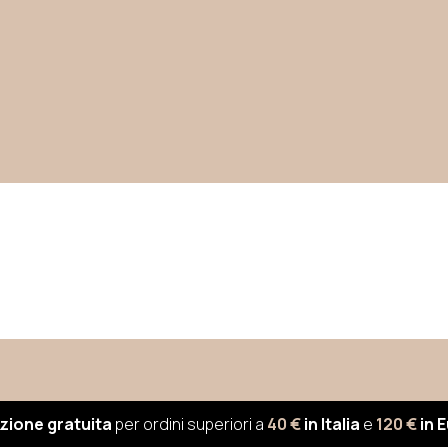
zione gratuita
per ordini superiori a
40 €
in Italia
e
120 €
in 