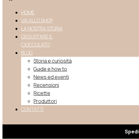
HOME
VAI ALLO SHOP
LA NOSTRA STORIA
DEGUSTARE IL
CIOCCOLATO
BLOG
Storia e curiosità
Guide e how to
News ed eventi
Recensioni
Ricette
Produttori
CONTATTI
Spedi