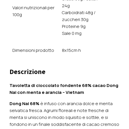
24g
Valori nutrizionali per
Carboidrati 48g /
100g
zuccheri 30g
Proteine 9g
Sale 0 mg
Dimensioni prodotto
8x15cm h
Descrizione
Tavoletta di cioccolato fondente 68% cacao Dong
Nai con menta e arancia – Vietnam
Dong Nai 68%
è infuso con arancia dolce e menta
selvatica fresca. Agrumi floreali e note fresche di
menta si uniscono in modo squisito e sottile, e si
fondono in un finale soddisfacente di cacao cremoso