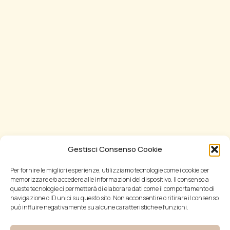
Gestisci Consenso Cookie
Per fornire le migliori esperienze, utilizziamo tecnologie come i cookie per
memorizzare e/o accedere alle informazioni del dispositivo. Il consenso a
queste tecnologie ci permetterà di elaborare dati come il comportamento di
navigazione o ID unici su questo sito. Non acconsentire o ritirare il consenso
può influire negativamente su alcune caratteristiche e funzioni.