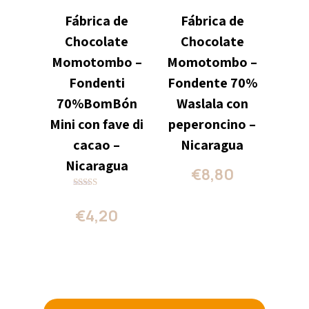
Fábrica de
Fábrica de
Chocolate
Chocolate
Momotombo –
Momotombo –
Fondenti
Fondente 70%
70%BomBón
Waslala con
Mini con fave di
peperoncino –
cacao –
Nicaragua
Nicaragua
€
8,80
Valutato
5.00
€
4,20
su 5