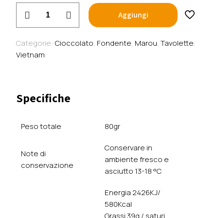
Marou
Aggiungi
-
Fondente
68%
Categorie:
Cioccolato
,
Fondente
,
Marou
,
Tavolette
,
Dong
Vietnam
Nai
con
menta
Specifiche
e
arancia
–
Peso totale
80gr
Vietnam
quantità
Conservare in
Note di
ambiente fresco e
conservazione
asciutto 13-18 °C
Energia 2426KJ/
580Kcal
Grassi 39g / saturi