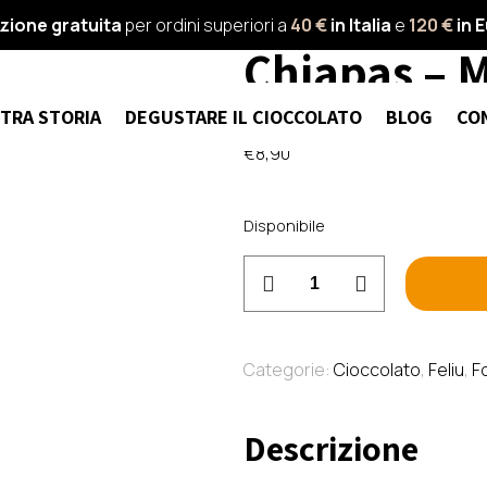
Feliu – Fo
zione gratuita
per ordini superiori a
40 €
in Italia
e
120 €
in 
Chiapas – 
TRA STORIA
DEGUSTARE IL CIOCCOLATO
BLOG
CO
€
8,90
Disponibile
Feliu
-
Fondente
71%
Categorie:
Cioccolato
,
Feliu
,
F
Soconusco,
Chiapas
Descrizione
-
Messico