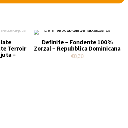
olate
Definite – Fondente 100%
e Terroir
Zorzal – Repubblica Dominicana
 juta –
€
8,30