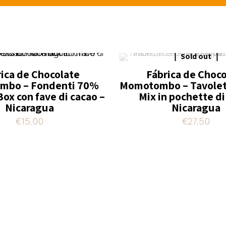
Sold out
ica de Chocolate
Fábrica de Choc
mbo – Fondenti 70%
Momotombo – Tavolett
x con fave di cacao –
Mix in pochette di
Nicaragua
Nicaragua
€
15,00
€
27,50