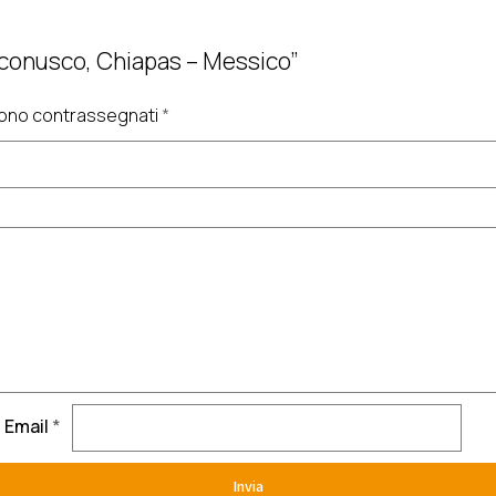
oconusco, Chiapas – Messico”
 sono contrassegnati
*
Email
*