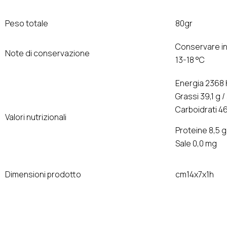
Peso totale
80gr
Conservare in
Note di conservazione
13-18 °C
Energia 2368 
Grassi 39,1 g /
Carboidrati 46
Valori nutrizionali
Proteine 8,5 g
Sale 0,0 mg
Dimensioni prodotto
cm14x7x1h