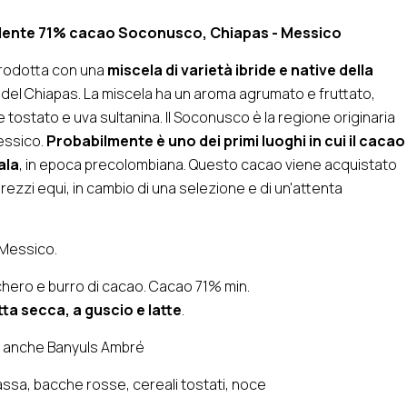
ndente 71% cacao Soconusco, Chiapas - Messico
prodotta con una
miscela di varietà ibride e native della
d del Chiapas. La miscela ha un aroma agrumato e fruttato,
 tostato e uva sultanina. Il Soconusco è la regione originaria
essico.
Probabilmente è uno dei primi luoghi in cui il cacao
ala
, in epoca precolombiana. Questo cacao viene acquistato
rezzi equi, in cambio di una selezione e di un'attenta
Messico.
hero e burro di cacao. Cacao 71% min.
ta secca, a guscio e latte
.
e anche Banyuls Ambré
ssa, bacche rosse, cereali tostati, noce