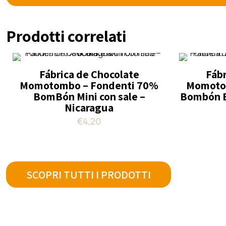
Prodotti correlati
Fábrica de Chocolate
Fábr
Momotombo – Fondenti 70%
Momoto
BomBón Mini con sale –
Bombón Bo
Nicaragua
€
4,20
SCOPRI TUTTI I PRODOTTI