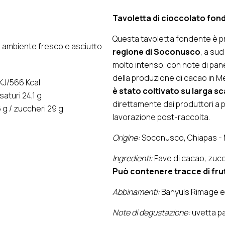
quantità
Tavoletta di cioccolato fo
Questa tavoletta fondente è 
 ambiente fresco e asciutto
regione di Soconusco
, a su
molto intenso, con note di pane
della produzione di cacao in M
KJ/566 Kcal
è stato coltivato su larga sc
 saturi 24,1 g
direttamente dai produttori a p
 g / zuccheri 29 g
lavorazione post-raccolta.
Origine:
Soconusco, Chiapas - 
Ingredienti:
Fave di cacao, zucc
Può contenere tracce di frut
Abbinamenti:
Banyuls Rimage 
Note di degustazione:
uvetta pa