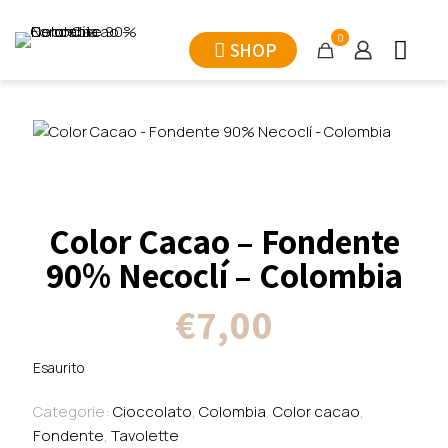
0
SHOP
Color Cacao – Fondente
90% Necoclí – Colombia
€
7,00
Esaurito
Categorie:
Cioccolato
,
Colombia
,
Color cacao
,
Fondente
,
Tavolette