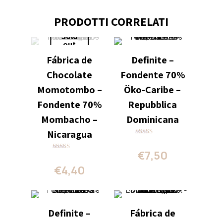
PRODOTTI CORRELATI
Sold
out
Fábrica de
Definite –
Chocolate
Fondente 70%
Momotombo –
Öko-Caribe –
Fondente 70%
Repubblica
Mombacho –
Dominicana
Nicaragua
Valutato
5.00
€
7,50
su 5
Valutato
4.00
€
4,40
su 5
Definite –
Fábrica de