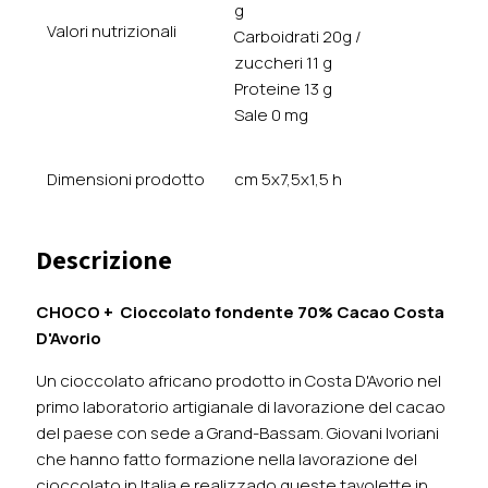
g
Valori nutrizionali
Carboidrati 20g /
zuccheri 11 g
Proteine 13 g
Sale 0 mg
Dimensioni prodotto
cm 5x7,5x1,5 h
Descrizione
CHOCO + Cioccolato fondente 70% Cacao Costa
D'Avorio
Un cioccolato africano prodotto in Costa D'Avorio nel
primo laboratorio artigianale di lavorazione del cacao
del paese con sede a Grand-Bassam. Giovani Ivoriani
che hanno fatto formazione nella lavorazione del
cioccolato in Italia e realizzado queste tavolette in