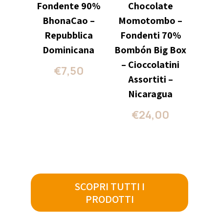
Fondente 90%
Chocolate
BhonaCao –
Momotombo –
Repubblica
Fondenti 70%
Dominicana
Bombón Big Box
– Cioccolatini
€
7,50
Assortiti –
Nicaragua
€
24,00
SCOPRI TUTTI I
PRODOTTI