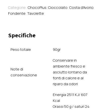
70%
-
Categorie:
ChocoPlus
,
Cioccolato
,
Costa d'Avorio
,
Costa
Fondente
,
Tavolette
d'Avorio
quantità
Specifiche
Peso totale
90gr
Conservare in
ambiente fresco e
Note di
asciutto lontano da
conservazione
fonti di calore e al
riparo da odori
Energia 2511 KJ/ 607
Kcal
Grassi 50 g / saturi 24