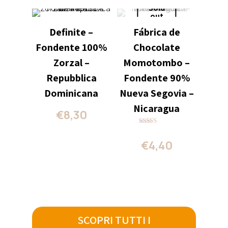
Sold
out
Definite –
Fábrica de
Fondente 100%
Chocolate
Zorzal –
Momotombo –
Repubblica
Fondente 90%
Dominicana
Nueva Segovia –
Nicaragua
€
8,30
Valutato
5.00
€
4,40
su 5
SCOPRI TUTTI I