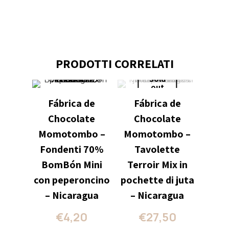
PRODOTTI CORRELATI
Sold
out
Fábrica de
Fábrica de
Chocolate
Chocolate
Momotombo –
Momotombo –
Fondenti 70%
Tavolette
BomBón Mini
Terroir Mix in
con peperoncino
pochette di juta
– Nicaragua
– Nicaragua
€
4,20
€
27,50