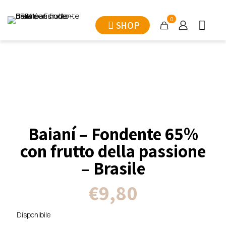
0
SHOP
Baianí – Fondente 65%
con frutto della passione
– Brasile
€
9,80
Disponibile