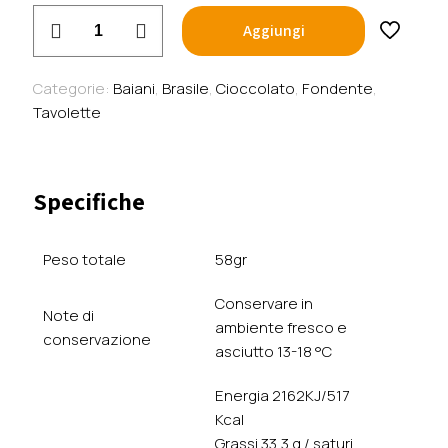
Baianí
Aggiungi
-
Fondente
65%
Categorie:
Baiani
,
Brasile
,
Cioccolato
,
Fondente
,
con
Tavolette
frutto
della
passione
Specifiche
-
Brasile
quantità
Peso totale
58gr
Conservare in
Note di
ambiente fresco e
conservazione
asciutto 13-18 °C
Energia 2162KJ/517
Kcal
Grassi 33,3 g / saturi