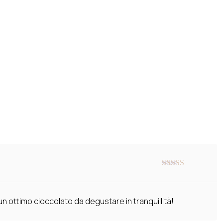
Valutato
5
su
5
un ottimo cioccolato da degustare in tranquillità!