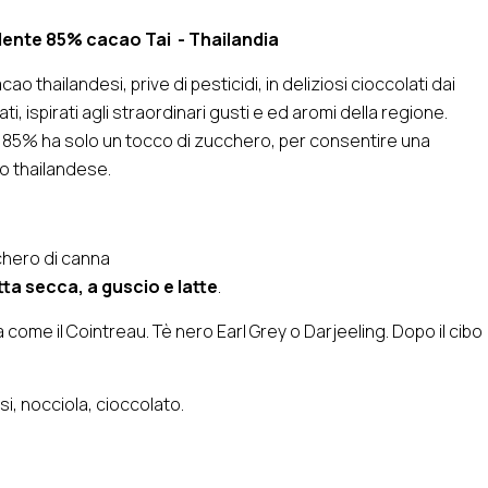
dente 85% cacao Tai - Thailandia
o thailandesi, prive di pesticidi, in deliziosi cioccolati dai
i, ispirati agli straordinari gusti e ed aromi della regione.
 85% ha solo un tocco di zucchero, per consentire una
o thailandese.
chero di canna
ta secca, a guscio e latte
.
a come il Cointreau. Tè nero Earl Grey o Darjeeling. Dopo il cibo
ssi, nocciola, cioccolato.