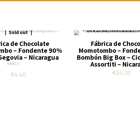
Sold out
ica de Chocolate
Fábrica de Choc
mbo – Fondente 90%
Momotombo – Fonde
Segovia – Nicaragua
Bombón Big Box – Cio
Assortiti – Nica
Valutato
€
24,00
€
4,40
5.00
su 5