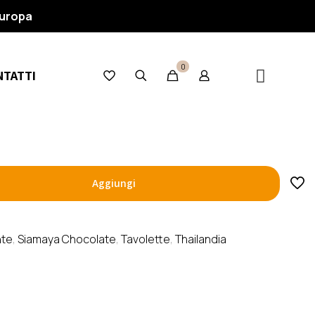
Fondente 85% Tai –
Europa
0
NTATTI
Aggiungi
te
,
Siamaya Chocolate
,
Tavolette
,
Thailandia