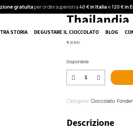
Siamaya – 
zione gratuita
per ordini superiori a
40 €
in Italia
e
120 €
in 
Thailandia
TRA STORIA
DEGUSTARE IL CIOCCOLATO
BLOG
CO
€
9,60
Disponibile
Siamaya
-
Fondente
85%
Categorie:
Cioccolato
,
Fonden
Tai
-
Descrizione
Thailandia
quantità