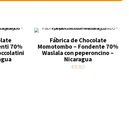
olate
Fábrica de Chocolate
nti 70%
Momotombo – Fondente 70%
ccolatini
Waslala con peperoncino –
ragua
Nicaragua
€
8,80