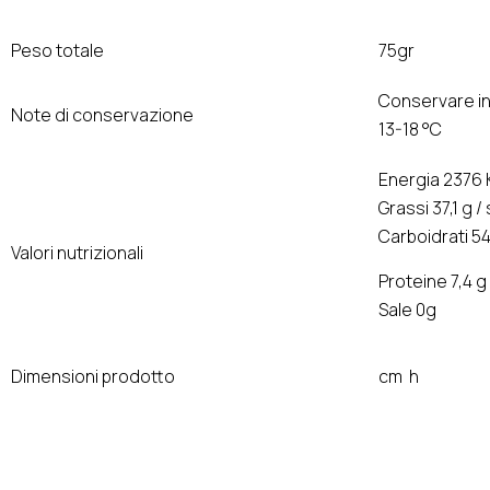
Peso totale
75gr
Conservare in
Note di conservazione
13-18 °C
Energia 2376 
Grassi 37,1 g /
Carboidrati 54
Valori nutrizionali
Proteine 7,4 g
Sale 0g
Dimensioni prodotto
cm h