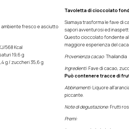
Tavoletta di cioccolato fon
Siamaya trasforma le fave di caca
 ambiente fresco e asciutto
sapori avventurosi ed inaspettat
Questo cioccolato fondente al
maggiore esperienza del caca
KJ/568 Kcal
 saturi 19,6 g
Provenienza cacao
: Thailandia
,4 g / zuccheri 35,6 g
Ingredienti:
Fave di cacao, zuc
Può contenere tracce di frut
Abbinamenti:
Liquore all'aranci
piccante.
Note di degustazione:
Frutti ro
Premi: