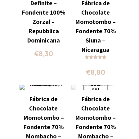
Definite –
Fábrica de
Fondente 100%
Chocolate
Zorzal –
Momotombo –
Repubblica
Fondente 70%
Dominicana
Siuna –
Nicaragua
€
8,30
Valutato
5.00
€
8,80
su 5
Sold
out
Fábrica de
Fábrica de
Chocolate
Chocolate
Momotombo –
Momotombo –
Fondente 70%
Fondente 70%
Mombacho –
Mombacho –