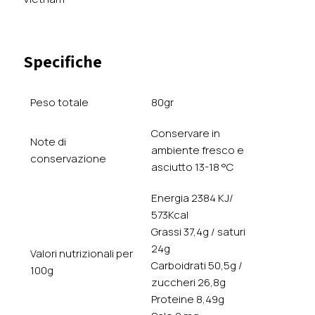
Tre
con
bevanda
Specifiche
al
latte
di
Peso totale
80gr
cocco
–
Conservare in
Note di
Vietnam
ambiente fresco e
conservazione
quantità
asciutto 13-18 °C
Energia 2384 KJ/
573Kcal
Grassi 37,4g / saturi
24g
Valori nutrizionali per
Carboidrati 50,5g /
100g
zuccheri 26,8g
Proteine 8,49g