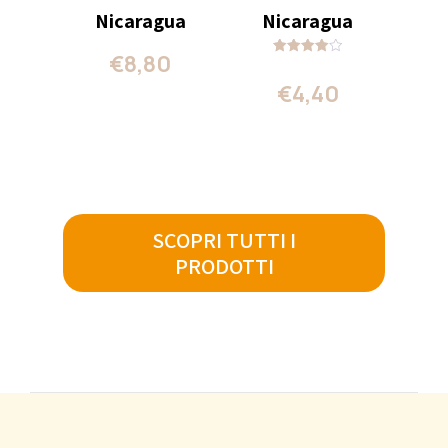
Nicaragua
Nicaragua
€
8,80
Valutato
4.00
€
4,40
su 5
SCOPRI TUTTI I
PRODOTTI