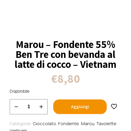
Marou – Fondente 55%
Ben Tre con bevanda al
latte di cocco – Vietnam
€
8,80
Disponibile
Marou
Aggiungi
-
Fondente
55%
Categorie:
Cioccolato
,
Fondente
,
Marou
,
Tavolette
,
Ben
Vietnam