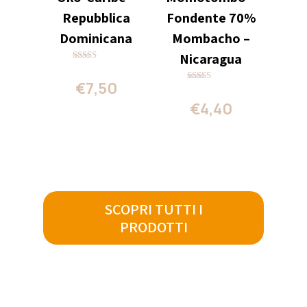
Repubblica
Fondente 70%
Dominicana
Mombacho –
Nicaragua
Valutato
5.00
€
7,50
su 5
Valutato
4.00
€
4,40
su 5
SCOPRI TUTTI I
PRODOTTI