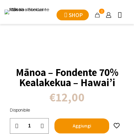
0
SHOP
Mānoa – Fondente 70%
Kealakekua – Hawai’i
€
12,00
Disponibile
Mānoa
Aggiungi
-