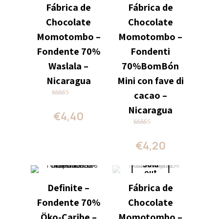
Fábrica de
Fábrica de
Chocolate
Chocolate
Momotombo –
Momotombo –
Fondente 70%
Fondenti
Waslala –
70%BomBón
Nicaragua
Mini con fave di
cacao –
Valutato
Nicaragua
4.00
€
4,40
su 5
Valutato
5.00
€
4,20
su 5
Sold
out
Definite –
Fábrica de
Fondente 70%
Chocolate
Öko-Caribe –
Momotombo –