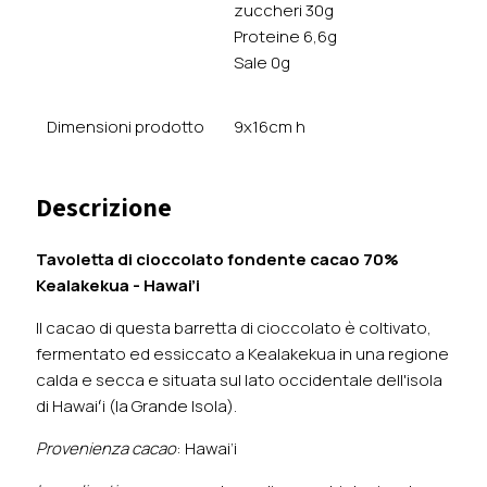
zuccheri 30g
Proteine 6,6g
Sale 0g
Dimensioni prodotto
9x16cm h
Descrizione
Tavoletta di cioccolato fondente cacao 70%
Kealakekua
- Hawai’i
Il cacao di questa barretta di cioccolato è coltivato,
fermentato ed essiccato a Kealakekua in una regione
calda e secca e situata sul lato occidentale dell'isola
di Hawaiʻi (la Grande Isola).
Provenienza cacao
: Hawai’i