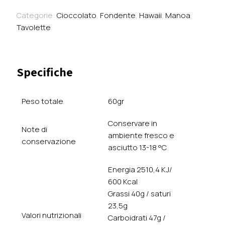
Fondente
70%
Categorie:
Cioccolato
,
Fondente
,
Hawaii
,
Manoa
,
Kealakekua
Tavolette
-
Hawai’i
quantità
Specifiche
Peso totale
60gr
Conservare in
Note di
ambiente fresco e
conservazione
asciutto 13-18 °C
Energia 2510,4 KJ/
600 Kcal
Grassi 40g / saturi
23,5g
Valori nutrizionali
Carboidrati 47g /