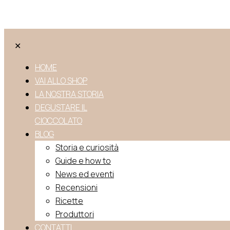
✕
HOME
VAI ALLO SHOP
LA NOSTRA STORIA
DEGUSTARE IL
CIOCCOLATO
BLOG
Storia e curiosità
Guide e how to
News ed eventi
Recensioni
Ricette
Produttori
CONTATTI