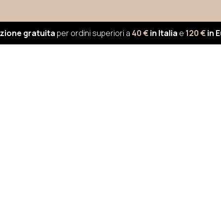
zione gratuita
per ordini superiori a
40 €
in Italia
e
120 €
in 