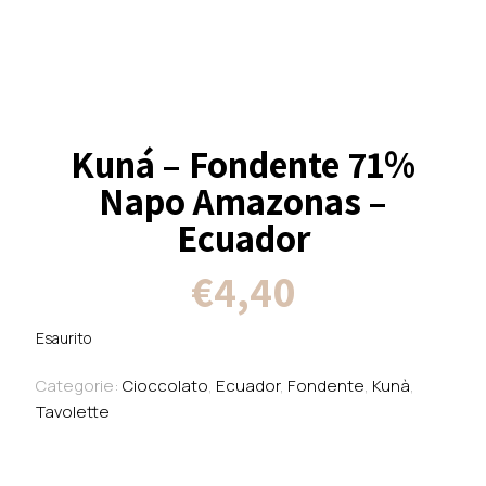
Kuná – Fondente 71%
Napo Amazonas –
Ecuador
€
4,40
Esaurito
Categorie:
Cioccolato
,
Ecuador
,
Fondente
,
Kunà
,
Tavolette