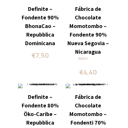
Definite –
Fábrica de
Fondente 90%
Chocolate
BhonaCao –
Momotombo –
Repubblica
Fondente 90%
Dominicana
Nueva Segovia –
Nicaragua
€
7,50
Valutato
5.00
€
4,40
su 5
Definite –
Fábrica de
Fondente 80%
Chocolate
Öko-Caribe –
Momotombo –
Repubblica
Fondenti 70%