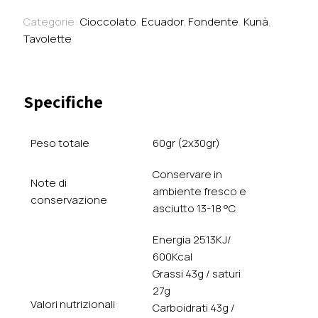
Fondente
71%
Categorie:
Cioccolato
,
Ecuador
,
Fondente
,
Kunà
,
con
Tavolette
chicchi
di
caffè
Specifiche
-
Ecuador
quantità
Peso totale
60gr (2x30gr)
Conservare in
Note di
ambiente fresco e
conservazione
asciutto 13-18 °C
Energia 2513KJ/
600Kcal
Grassi 43g / saturi
27g
Valori nutrizionali
Carboidrati 43g /