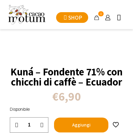
0
SHOP
Kuná – Fondente 71% con
chicchi di caffè – Ecuador
€
6,90
Disponibile
Kuná
Aggiungi
-