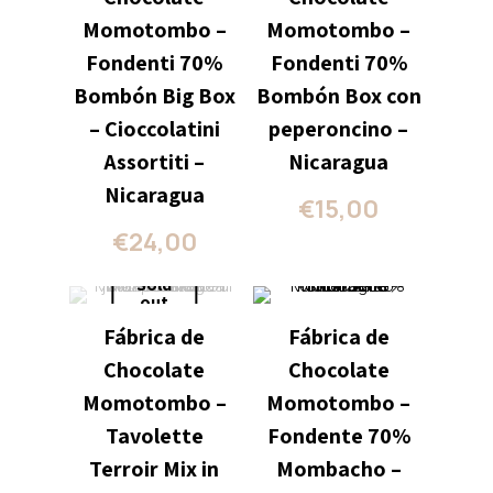
Momotombo –
Momotombo –
Fondenti 70%
Fondenti 70%
Bombón Big Box
Bombón Box con
– Cioccolatini
peperoncino –
Assortiti –
Nicaragua
Nicaragua
€
15,00
€
24,00
Sold
out
Fábrica de
Fábrica de
Chocolate
Chocolate
Momotombo –
Momotombo –
Tavolette
Fondente 70%
Terroir Mix in
Mombacho –