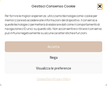
Gestisci Consenso Cookie
Per fornire le migliori esperienze, utilizziamo tecnologie come i cookie per
memorizzare e/o accedere alle informazioni del dispositivo. Il consenso a
queste tecnologie ci permetterà di elaborare dati come il comportamento di
navigazione o ID unici su questo sito. Non acconsentire o ritirare il consenso
può influire negativamente su alcune caratteristiche e funzioni.
Accetta
Nega
Visualizza le preferenze
Cookie Policy
Privacy Policy