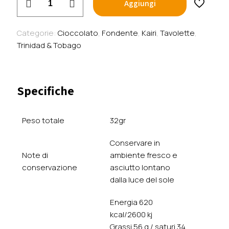
Aggiungi
Chocolate
-
Fondente
Categorie:
Cioccolato
,
Fondente
,
Kairi
,
Tavolette
,
90%
Trinidad & Tobago
–
Trinidad
&
Specifiche
Tobago
quantità
Peso totale
32gr
Conservare in
Note di
ambiente fresco e
conservazione
asciutto lontano
dalla luce del sole
Energia 620
kcal/2600 kj
Grassi 56 g / saturi 34