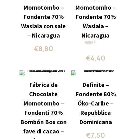
Momotombo –
Momotombo –
Fondente 70%
Fondente 70%
Waslala con sale
Waslala –
– Nicaragua
Nicaragua
€
8,80
Valutato
4.00
€
4,40
su 5
Fábrica de
Definite –
Chocolate
Fondente 80%
Momotombo –
Öko-Caribe –
Fondenti 70%
Repubblica
Bombón Box con
Dominicana
fave di cacao –
€
7,50