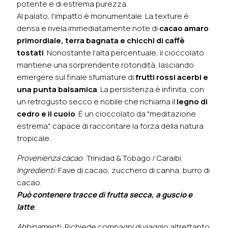
potente e di estrema purezza.
Al palato, l'impatto è monumentale. La texture è
densa e rivela immediatamente note di
cacao amaro
primordiale, terra bagnata e chicchi di caffè
tostati
. Nonostante l'alta percentuale, il cioccolato
mantiene una sorprendente rotondità, lasciando
emergere sul finale sfumature di
frutti rossi acerbi e
una punta balsamica
. La persistenza è infinita, con
un retrogusto secco e nobile che richiama il
legno di
cedro e il cuoio
. È un cioccolato da "meditazione
estrema", capace di raccontare la forza della natura
tropicale.
Provenienza cacao
: Trinidad & Tobago / Caraibi.
Ingredienti:
Fave di cacao, zucchero di canna, burro di
cacao.
Può contenere tracce di frutta secca, a guscio e
latte
.
Abbinamenti
: Richiede compagni di viaggio altrettanto