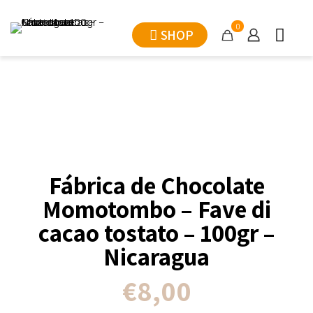
0
SHOP
Fábrica de Chocolate
Momotombo – Fave di
cacao tostato – 100gr –
Nicaragua
€
8,00