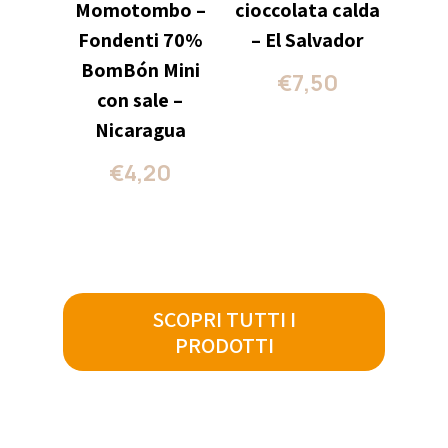
Momotombo –
cioccolata calda
Fondenti 70%
– El Salvador
BomBón Mini
€
7,50
con sale –
Nicaragua
€
4,20
SCOPRI TUTTI I
PRODOTTI