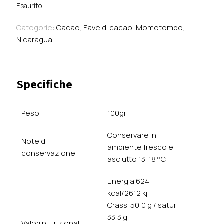
Esaurito
Categorie:
Cacao
,
Fave di cacao
,
Momotombo
,
Nicaragua
Specifiche
Peso
100gr
Conservare in
Note di
ambiente fresco e
conservazione
asciutto 13-18 °C
Energia 624
kcal/2612 kj
Grassi 50,0 g / saturi
33,3 g
Valori nutrizionali