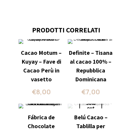
PRODOTTI CORRELATI
Cacao Motum –
Definite – Tisana
Kuyay – Fave di
al cacao 100% –
Cacao Perù in
Repubblica
vasetto
Dominicana
€
8,00
€
7,00
Sold
out
Fábrica de
Belú Cacao –
Chocolate
Tablilla per