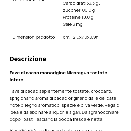
Carboidrati 33,3 g /
zuccheri 00,0 g
Proteine 10,0 g
Sale 3 mg
Dimensioni prodotto
cm. 12,0x7,0x0,9h
Descrizione
Fave di cacao monorigine Nicaragua tostate
intere.
Fave di cacao sapientemente tostate, croccanti,
sprigionano aroma di cacao originario dalle delicate
note di legno aromatico, spezie e oliva verde. Regalo
ideale da abbinare a liquori e sigari. Da sgranocchiare
dopo i pasti, lasciano la bocca fresca e netta.
Ingredienti:
fave di cacao tostate non pelate.