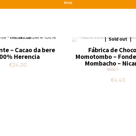
Sold out
nte – Cacao da bere
Fábrica de Choc
00% Herencia
Momotombo – Fonde
Mombacho – Nica
€
24,00
Valutato
€
4,40
4.00
su 5