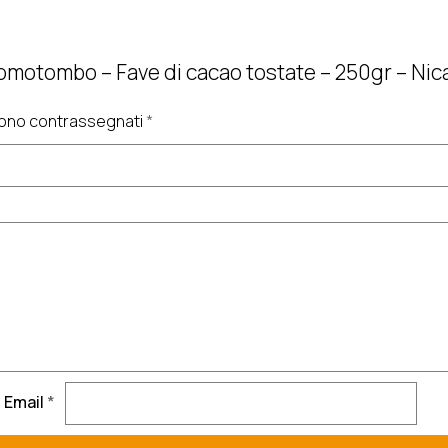
omotombo – Fave di cacao tostate – 250gr – Nic
 sono contrassegnati
*
Email
*