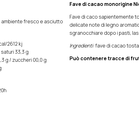
Fave di cacao monorigine Ni
Fave di caco sapientemente tos
 ambiente fresco e asciutto
delicate note di legno aromatico
sgranocchiare dopo i pasti, las
al/2612 kj
Ingredienti:
fave di cacao tosta
 saturi 33,3 g
Può contenere tracce di frut
,3 g / zuccheri 00,0 g
g
20h