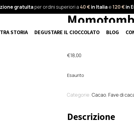
Fábrica de
zione gratuita
per ordini superiori a
40 €
in Italia
e
120 €
in 
Momotombo 
tostate – 2
TRA STORIA
DEGUSTARE IL CIOCCOLATO
BLOG
CO
€
18,00
Esaurito
Categorie:
Cacao
,
Fave di cac
Descrizione