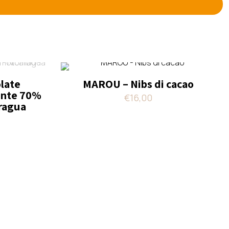
olate
MAROU – Nibs di cacao
nte 70%
€
16,00
ragua