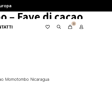
 Chocolate
Europa
– Fave di cacao
50gr – Nicaragua
0
NTATTI
ao
,
Momotombo
,
Nicaragua