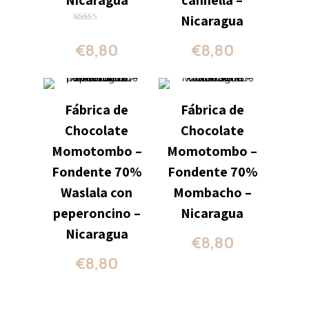
Nicaragua
cannella –
Nicaragua
Valutato
5.00
€
8,80
€
8,80
su 5
Fábrica de
Fábrica de
Chocolate
Chocolate
Momotombo –
Momotombo –
Fondente 70%
Fondente 70%
Waslala con
Mombacho –
peperoncino –
Nicaragua
Nicaragua
€
8,80
€
8,80