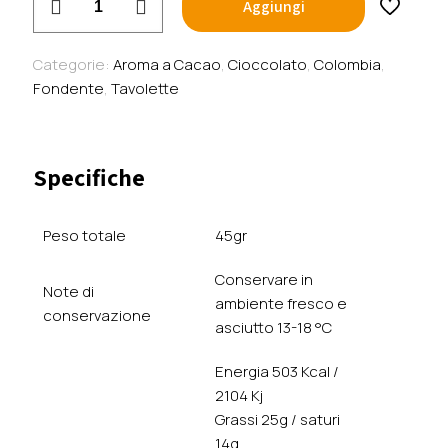
Aggiungi
A
Cacao
-
Categorie:
Aroma a Cacao
,
Cioccolato
,
Colombia
,
Fondente
Fondente
,
Tavolette
70%
Arauca
-
Specifiche
Colombia
quantità
Peso totale
45gr
Conservare in
Note di
ambiente fresco e
conservazione
asciutto 13-18 °C
Energia 503 Kcal /
2104 Kj
Grassi 25g / saturi
14g